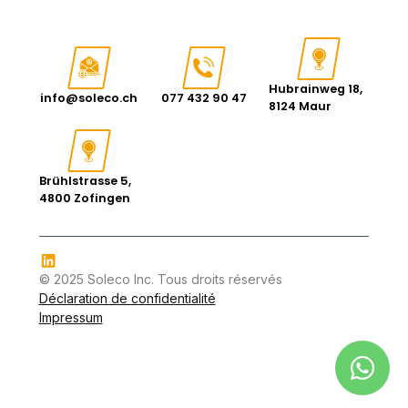
Hubrainweg 18,
info@soleco.ch
077 432 90 47
8124 Maur
Brühlstrasse 5,
4800 Zofingen
© 2025 Soleco Inc. Tous droits réservés
Déclaration de confidentialité
Impressum
Di