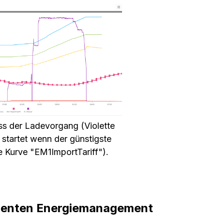
ss der Ladevorgang (Violette
startet wenn der günstigste
te Kurve "EM1ImportTariff").
lligenten Energiemanagement