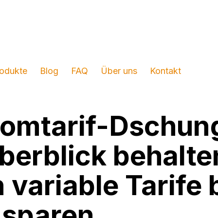
odukte
Blog
FAQ
Über uns
Kontakt
romtarif-Dschun
berblick behalte
n variable Tarife
sparen.