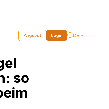
Angebot
Login
DE
gel
n: so
 beim