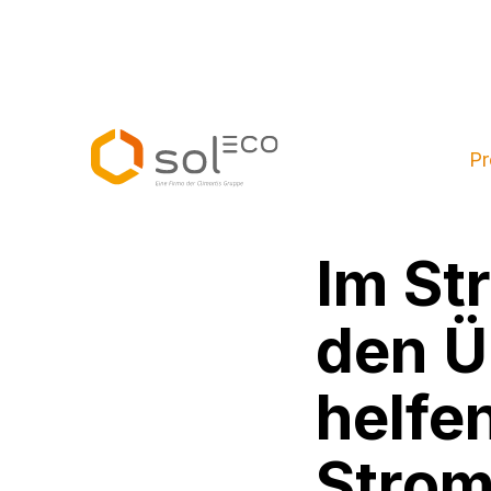
Pr
Im St
den Ü
helfe
Strom